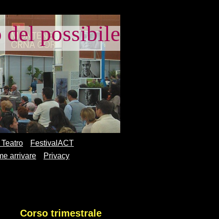
el possibile
 Teatro
FestivalACT
e arrivare
Privacy
HE SVELA
Corso trimestrale