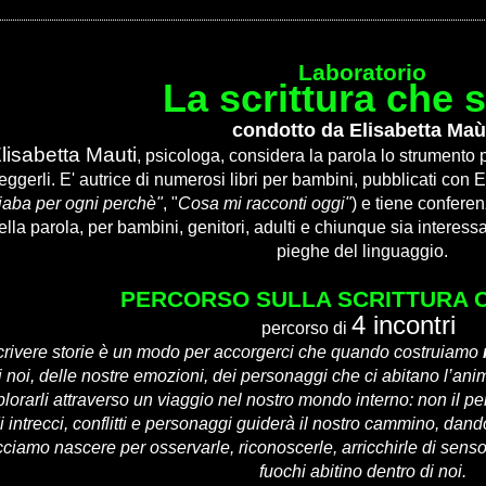
Laboratorio
La scrittura che 
condotto da Elisabetta Maù
lisabetta Mauti
,
psicologa, considera la parola lo strumento 
leggerli. E' autrice di numerosi libri per bambini, pubblicati con Edi
fiaba per ogni perchè"
, "
Cosa mi racconti oggi"
) e tiene conferen
ella parola, per bambini, genitori, adulti e chiunque sia interessa
pieghe del linguaggio.
PERCORSO SULLA SCRITTURA 
4 incontri
percorso di
rivere storie è un modo per accorgerci che quando costruiamo
i noi, delle nostre emozioni, dei personaggi che ci abitano l’anim
lorarli attraverso un viaggio nel nostro mondo interno: non il p
i intrecci, conflitti e personaggi guiderà il nostro cammino, dan
cciamo nascere per osservarle, riconoscerle, arricchirle di sens
fuochi abitino dentro di noi.