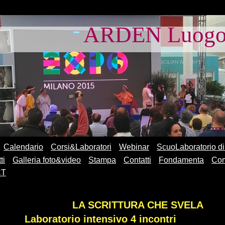
ARDEN Luogo d
Calendario
Corsi&Laboratori
Webinar
ScuoLaboratorio di
ti
Galleria foto&video
Stampa
Contatti
Fondamenta
Com
CT
LA SCRITTURA C
Laboratorio intensivo 4 incontri 