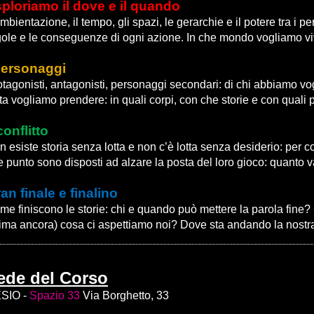
ploriamo il dove e il quando
mbientazione, il tempo, gli spazi, le gerarchie e il potere tra i 
gole e le conseguenze di ogni azione. In che mondo vogliamo viv
personaggi
tagonisti, antagonisti, personaggi secondari: di chi abbiamo vog
ta vogliamo prendere: in quali corpi, con che storie e con quali
 conflitto
 esiste storia senza lotta e non c’è lotta senza desiderio: per co
 punto sono disposti ad alzare la posta del loro gioco: quanto va
an finale e finalino
e finiscono le storie: chi e quando può mettere la parola fine? C
rima ancora) cosa ci aspettiamo noi? Dove sta andando la nostra 
ede del Corso
SIO -
Spazio 33
Via Borghetto, 33