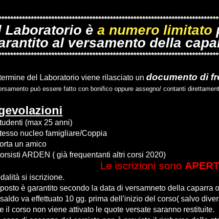
***************************************************************************
l Laboratorio è
a numero limitato
p
arantito al versamento della capa
***************************************************************************
documento di fr
termine del Laboratorio viene rilasciato un
versamento può essere fatto con bonifico oppure assegno/ contanti direttamen
gevolazioni
Studenti (max 25 anni)
Stesso nucleo famigliare/Coppia
Porta un amico
Corsisti ARDEN (
già frequentanti altri corsi 2020
)
Le iscrizioni sono
APER
alità si iscrizione.
l posto è garantito secondo la data di versamneto della caparra o 
l saldo va effettuato 10 gg. prima dell'inizio del corso( salvo div
e il corso non viene attivato le quote versate saranno restituite.