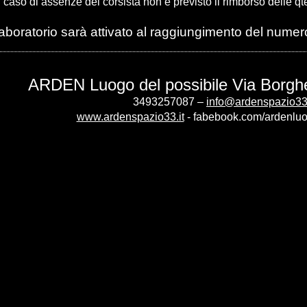
n caso di assenze del corsista non è previsto il rimborso delle qte
 laboratorio sarà attivato al raggiungimento del numero
ARDEN Luogo del possibile Via Borgh
3493257087 –
info@ardenspazio33.
www.ardenspazio33.it
- fabebook.com/ardenlu