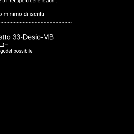
 o il recupero delle lezioni.
 minimo di iscritti
etto 33-Desio-MB
it
–
ogodel
possibile