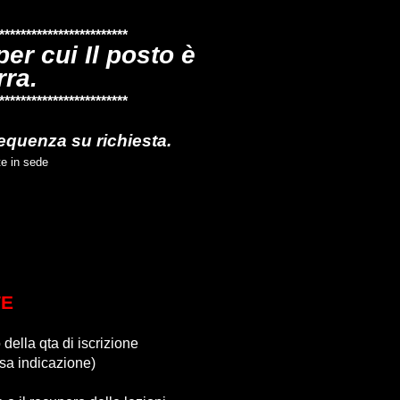
************************
er cui Il posto è
rra.
************************
equenza su richiesta.
te in sede
TE
della qta di iscrizione
ersa indicazione)