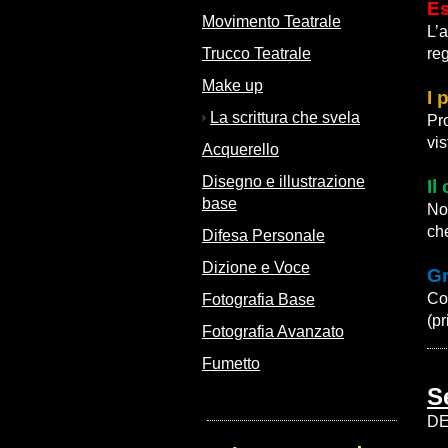
Es
Movimento Teatrale
L’a
Trucco Teatrale
re
Make up
I 
La scrittura che svela
Pro
vis
Acquerello
Disegno e illustrazione
Il
base
Non
che
Difesa Personale
Dizione e Voce
Gr
Com
Fotografia Base
(p
Fotografia Avanzato
Fumetto
S
DE