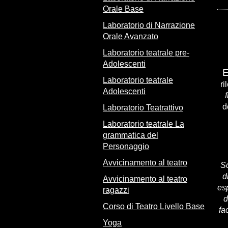
Orale Base
Laboratorio di Narrazione
Orale Avanzato
Laboratorio teatrale pre-
Adolescenti
E
Laboratorio teatrale
ri
Adolescenti
d
Laboratorio Teatrattivo
Laboratorio teatrale La
grammatica del
Personaggio
Avvicinamento al teatro
Sc
d
Avvicinamento al teatro
esp
ragazzi
d
Corso di Teatro Livello Base
fa
Yoga