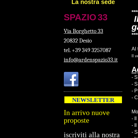
La nostra sede
***
SPAZ
IO
33
I
g
Via Borghetto 33
***
20832 Desio
Al 
tel. +39 349 3257087
Il 
info@ardenspazio33.it
A
- 
2024/2025
- 
- 
In arrivo nuove
- 
NEWSLETTER
proposte
Mod
iscriviti alla nostra
- I
- I
newsletter
- S