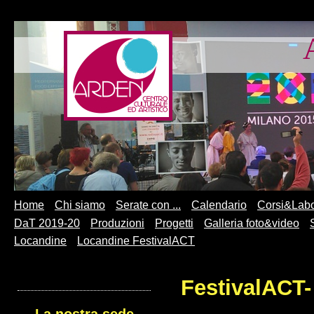
Home
Chi siamo
Serate con ...
Calendario
Corsi&Labo
DaT 2019-20
Produzioni
Progetti
Galleria foto&video
Locandine
Locandine FestivalACT
FestivalACT
La nostra sede