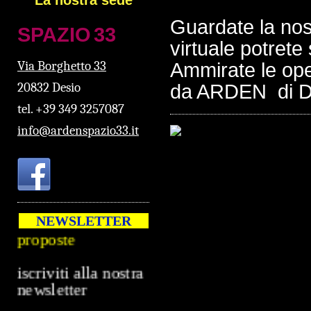
Guardate la nost
SPAZ
IO
33
virtuale potrete
Via Borghetto 33
Ammirate le oper
20832 Desio
da ARDEN di 
tel. +39 349 3257087
info@ardenspazio33.it
2024/2025
In arrivo nuove
NEWSLETTER
proposte
iscriviti alla nostra
newsletter
info@ardenspazio33.it