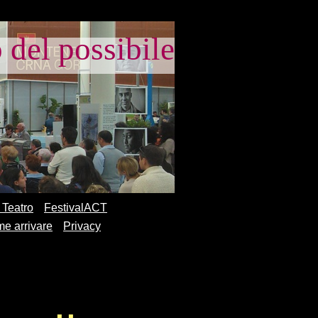
el possibile
 Teatro
FestivalACT
e arrivare
Privacy