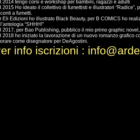
l 2014 tengo corsi e workshop per bambini, ragazzi e adulti
 2015 Ho ideato il collettivo di fumettisti e illustratori “Radice”
conti a fumetti.
r Eli Edizioni ho illustrato Black Beauty, per B COMICS ho reali
ll’antologia “SHHH!”
l 2017, per Bao Publishing, pubblico il mio primo graphic novel,
l 2018 ho iniziato la lavorazione di un nuovo romanzo grafico c
vorare come disegnatore per DeAgostini.
er info iscrizioni : info@ard