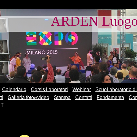
ARDEN Luogo d
Calendario
Corsi&Laboratori
Webinar
ScuoLaboratorio di
ti
Galleria foto&video
Stampa
Contatti
Fondamenta
Com
CT