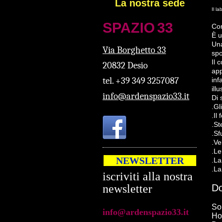
La nostra sede
Il l
SPAZ
IO
33
Cor
È u
Una
Via Borghetto 33
spo
Il 
20832 Desio
app
tel. +39 349 3257087
inf
2024/2025
ill
info@ardenspazio33.it
Di 
.Gl
In arrivo nuove
.Il
.St
proposte
.S
.Ve
iscriviti alla nostra
.Le
NEWSLETTER
.La
newsletter
.La
info@ardenspazio33.it
Do
So
Ho