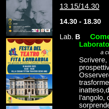
13.15/14.30
14.30 - 18.30
Come 
Lab.
B
Laborator
a c
Scrivere,
prospetti
Osserverem
trasforme
inatteso,
l’angolo,
sorprend