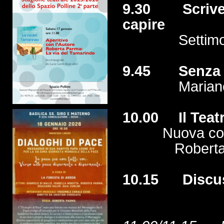
9.30 Scrivete
capire
Settimo
9.45
Senza 
Mariane
10.00 Il Teatr
Nuova col
Roberta
10.15
Discu