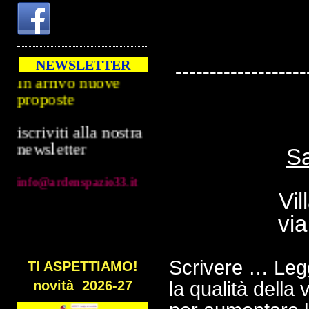
2024/2025
In arrivo nuove
NEWSLETTER
proposte
-------------------
iscriviti alla nostra
newsletter
info@ardenspazio33.it
S
Vil
vi
Scrivere … Leg
TI ASPETTIAMO!
novità 2026-27
la qualità della 