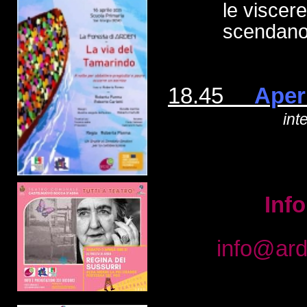
le viscer
scendano,
18.45
Aperi
int
Inf
info@ard