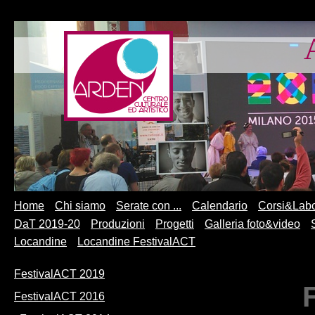
Home
Chi siamo
Serate con ...
Calendario
Corsi&Labo
DaT 2019-20
Produzioni
Progetti
Galleria foto&video
Locandine
Locandine FestivalACT
FestivalACT 2019
FestivalACT 2016