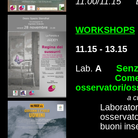
11.00/11.15 
WORKSHOPS
11.15 - 13.15
Senz
Lab.
A
Come dive
osservatori/os
a c
Laborator
osservator
buoni inseg