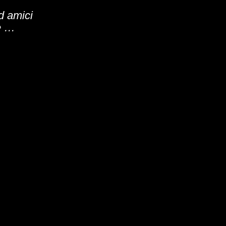
d amici
e …