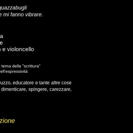
 guazzabugli
e mi fanno vibrare.
ra
ce
 e violoncello
 tema della "scrittura"
ll'espressività
ruzzo, educatore e tante altre cose
, dimenticare, spingere, carezzare,
zione