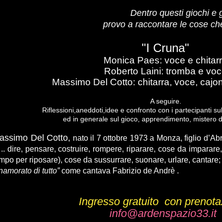
Dentro questi giochi e
provo a raccontare le cose ch
"I Cruna"
Monica Paes: voce e chitar
Roberto Laini: tromba e vo
Massimo Del Cotto: chitarra, voce, cajon
A seguire.
Riflessioni,aneddoti,idee e confronto con i partecipanti sul
ed in generale sul gioco, apprendimento, mistero de
ssimo Del Cotto,
nato il 7 ottobre 1973 a Monza, figlio d’Ab
.. dire, pensare, costruire, rompere, riparare, cose da imparare
mpo per riposare), cose da sussurrare, suonare, urlare, cantare;
namorato di tutto”
come cantava Fabrizio de Andrè .
Ingresso
gratuito
con prenota
info@ardenspazio33.it