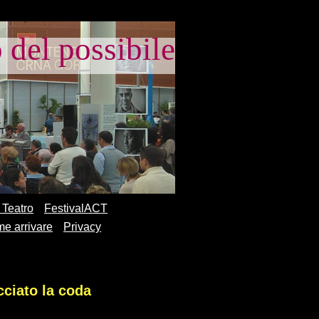
el possibile
 Teatro
FestivalACT
e arrivare
Privacy
cciato la coda