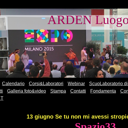
ARDEN Luogo d
Calendario
Corsi&Laboratori
Webinar
ScuoLaboratorio di
ti
Galleria foto&video
Stampa
Contatti
Fondamenta
Com
CT
13 giugno Se tu non mi avessi stropi
Spazio33