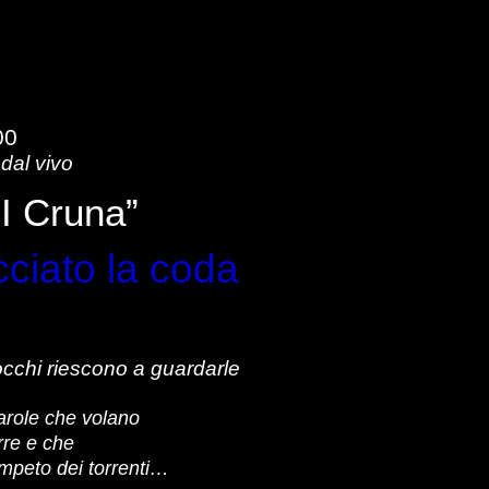
00
dal vivo
I Cruna”
cciato la coda
occhi riescono a guardarle
parole che volano
rre e che
impeto dei torrenti…